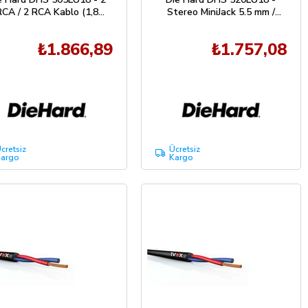
RCA / 2 RCA Kablo (1,8
Stereo MiniJack 5.5 mm /
Metre)
2RCA Kablo (1,8 Metre)
₺1.866,89
₺1.757,08
cretsiz
Ücretsiz
argo
Kargo