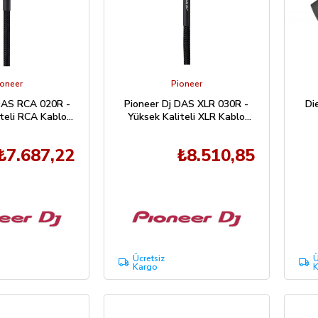
ioneer
Pioneer
DAS RCA 020R -
Pioneer Dj DAS XLR 030R -
Di
teli RCA Kablo
Yüksek Kaliteli XLR Kablo
Seti
Seti
₺7.687,22
₺8.510,85
Ücretsiz
Ü
Kargo
K