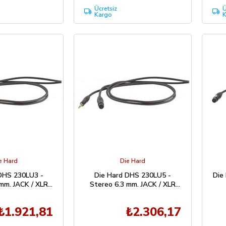
Ücretsiz
Ü
Kargo
K
e Hard
Die Hard
DHS 230LU3 -
Die Hard DHS 230LU5 -
Die
mm. JACK / XLR
Stereo 6.3 mm. JACK / XLR
(3 Metre)
Kablo (5 Metre)
₺1.921,81
₺2.306,17