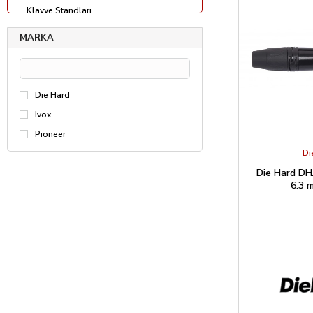
Klavye Standları
Montaj Aparatları
MARKA
Nota Sehpası
Notebook Standları
Die Hard
Pedallar
Ivox
Mikrofon Standları
Pioneer
Di
Die Hard DH
6.3 