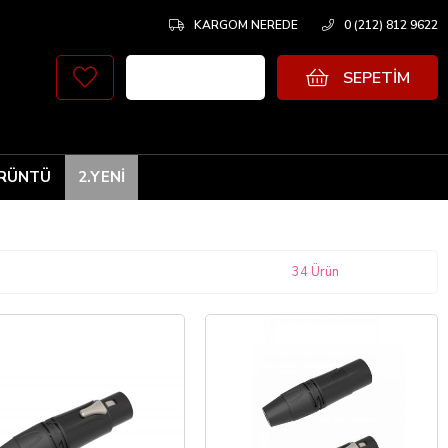
KARGOM NEREDE
0 (212) 812 9622
SEPETIM
RÜNTÜ
2.YENİ
34 Ürün