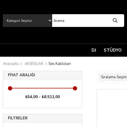
DJ
STÜDYO
Anasayfa
AKSESUAR
Ses Kabloları
FIYAT ARALIĞI
₺54,00 - ₺8.511,00
FILTRELER