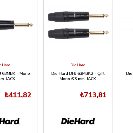
e Hard
Die Hard
J 63MBK - Mono
Die Hard DHJ 63MBK2 - Çift
Die
mm. JACK
Mono 6.3 mm. JACK
₺411,82
₺713,81