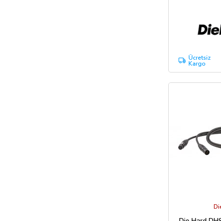
Ücretsiz
Kargo
Di
Die Hard DHS