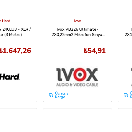
e Hard
Ivox
 240LU3 - XLR /
Ivox VB226 Ultimate-
o (3 Metre)
2X0,22mm2 Mikrofon Sinyal
2X1
Kablo 1 Mt
₺1.647,26
₺54,91
Ücretsiz
Ü
Kargo
K