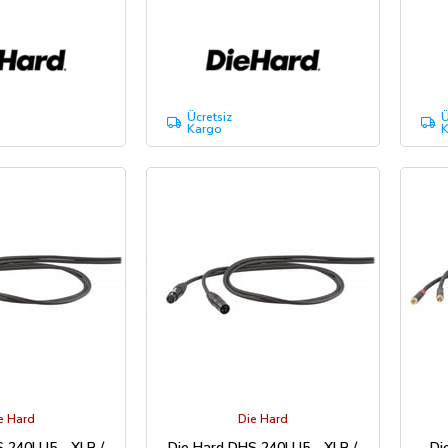
Ücretsiz
Ü
Kargo
K
e Hard
Die Hard
 240LU5 - XLR /
Die Hard DHS 240LU5 - XLR /
Di