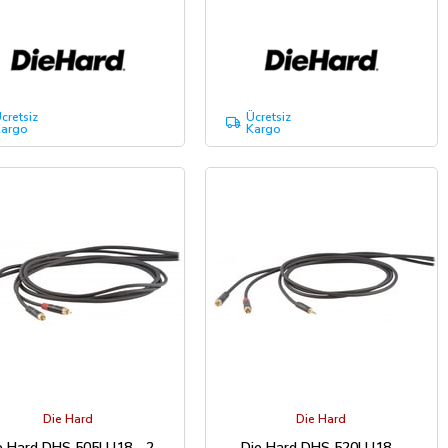
cretsiz
Ücretsiz
argo
Kargo
Die Hard
Die Hard
e Hard DHS 505LU18 - 2
Die Hard DHS 520LU18 -