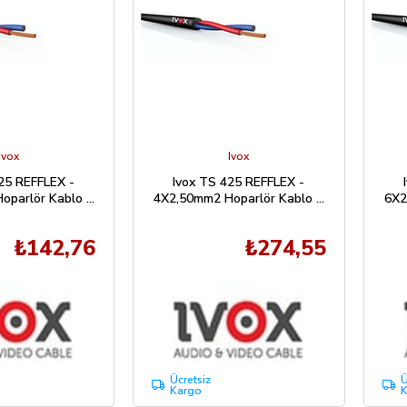
Ivox
Ivox
25 REFFLEX -
Ivox TS 425 REFFLEX -
oparlör Kablo 1
4X2,50mm2 Hoparlör Kablo 1
6X2
Mt
Mt
₺142,76
₺274,55
Ücretsiz
Ü
Kargo
K