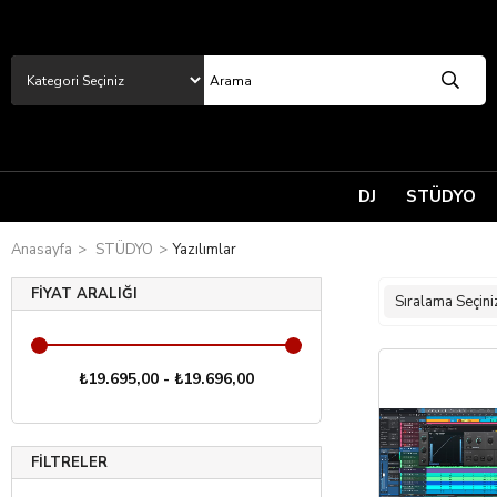
DJ
STÜDYO
Anasayfa
STÜDYO
Yazılımlar
FIYAT ARALIĞI
₺19.695,00 - ₺19.696,00
FILTRELER