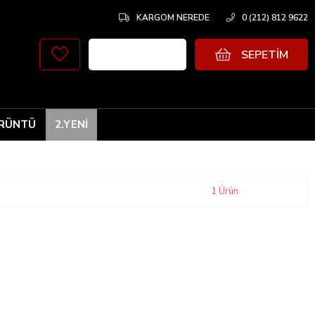
KARGOM NEREDE
0 (212) 812 9622
SEPETIM
RÜNTÜ
2.YENİ
1 Ürün