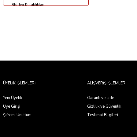
Stüdyo Kulaklıkları
Stüdyo Mikrofonları
Stüdyo Monitörleri
Stüdyo Paketleri
ÜYELİK İŞLEMLERİ
ALIŞVERİŞ İŞLEMLERİ
Yeni Üyelik
Garanti ve İade
Üye Girişi
Gizlilik ve Güvenlik
Şifremi Unuttum
Teslimat Bilgileri