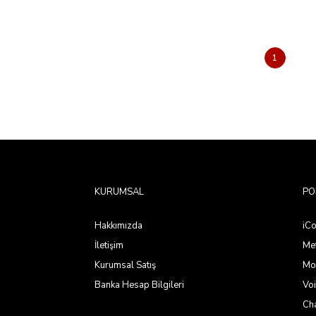
1
KURUMSAL
PO
Hakkımızda
iC
İletişim
Met
Kurumsal Satış
Mo
Banka Hesap Bilgileri
Voi
Ch