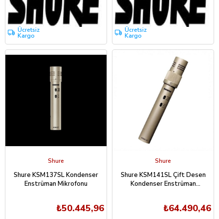
Ücretsiz
Ücretsiz
Kargo
Kargo
Shure
Shure
Shure KSM137SL Kondenser
Shure KSM141SL Çift Desen
Enstrüman Mikrofonu
Kondenser Enstrüman
Mikrofonu
₺50.445,96
₺64.490,46