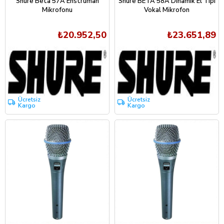
Shure Beta 57A Enstrüman
Shure BETA 58A Dinamik El Tipi
Mikrofonu
Vokal Mikrofon
₺20.952,50
₺23.651,89
Ücretsiz
Ücretsiz
Kargo
Kargo